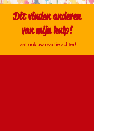
Dit vinden anderen
van mijn hulp!
Laat ook uw reactie achter!